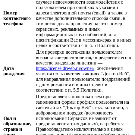
случаев невозможности взаимодействия с
пользователем при ошибках в указании
Номер
адреса электронной почты (email), а также в
контактного
качестве дополнительного способа связи, в
телефона
том числе для направления на этот номер
сервисных, рекламных и иных
информационных sms-сообщений, для
идентификации Вас в мессенджерах и в иных
целях в соответствии с п. 5.5 Политики.
Для проверки достижения пользователем
возраста совершеннолетия, определения его в
качестве владельца лицензии —
Дата
https://license.drweb.ru/owner/
, обеспечения
рождения
участия пользователя в акциях "Доктор Веб",
для направления пользователю поздравлений
с днем рождения и в иных целях в
соответствии с п. 5.5 Политики.
Предоставляется пользователем при
заполнении формы профиля пользователя на
сайте/сайтах "Доктор Веб" факультативно, в
добровольном порядке (возможность
Пол и
использования Сервисов не зависит от
образование,
предоставления этих данных), и требуется
страна и
Правообладателю исключительно в целях
город
исследования и формирования обобщенного