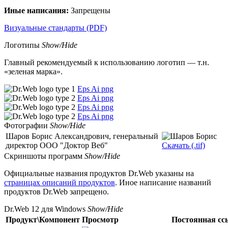
Иные написания:
Запрещены
Визуальные стандарты (PDF)
Логотипы
Show/Hide
Главный рекомендуемый к использованию логотип — т.н.
«зеленая марка».
Eps
Ai
png
Eps
Ai
png
Eps
Ai
png
Eps
Ai
png
Фотографии
Show/Hide
Шаров Борис Александрович, генеральный
директор ООО "Доктор Веб"
Скачать (.tif)
Скриншоты программ
Show/Hide
Официальные названия продуктов Dr.Web указаны на
страницах описаний продуктов
. Иное написание названий
продуктов Dr.Web запрещено.
Dr.Web 12 для Windows
Show/Hide
Продукт\Компонент
Просмотр
Постоянная сс