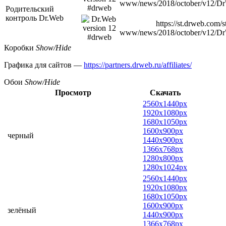
www/news/2018/october/v12/D
Родительский
контроль Dr.Web
https://st.drweb.com/s
www/news/2018/october/v12/D
Коробки
Show/Hide
Графика для сайтов —
https://partners.drweb.ru/affiliates/
Обои
Show/Hide
Просмотр
Скачать
2560x1440px
1920x1080px
1680x1050px
1600x900px
черный
1440x900px
1366x768px
1280x800px
1280x1024px
2560x1440px
1920x1080px
1680x1050px
1600x900px
зелёный
1440x900px
1366x768px