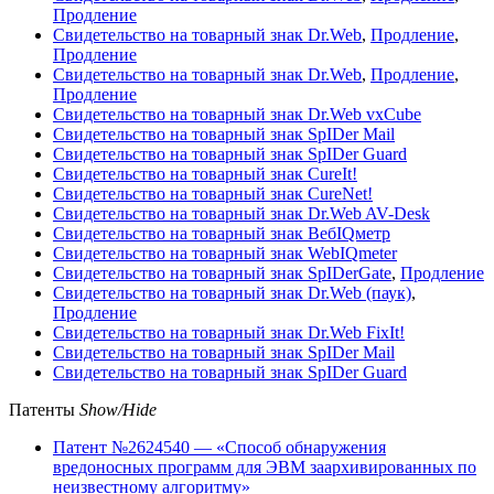
Продление
Свидетельство на товарный знак Dr.Web
,
Продление
,
Продление
Свидетельство на товарный знак Dr.Web
,
Продление
,
Продление
Свидетельство на товарный знак Dr.Web vxCube
Свидетельство на товарный знак SpIDer Mail
Свидетельство на товарный знак SpIDer Guard
Свидетельство на товарный знак CureIt!
Свидетельство на товарный знак CureNet!
Свидетельство на товарный знак Dr.Web AV-Desk
Свидетельство на товарный знак ВебIQметр
Свидетельство на товарный знак WebIQmeter
Свидетельство на товарный знак SpIDerGate
,
Продление
Свидетельство на товарный знак Dr.Web (паук)
,
Продление
Свидетельство на товарный знак Dr.Web FixIt!
Свидетельство на товарный знак SpIDer Mail
Свидетельство на товарный знак SpIDer Guard
Патенты
Show/Hide
Патент №2624540 — «Способ обнаружения
вредоносных программ для ЭВМ заархивированных по
неизвестному алгоритму»